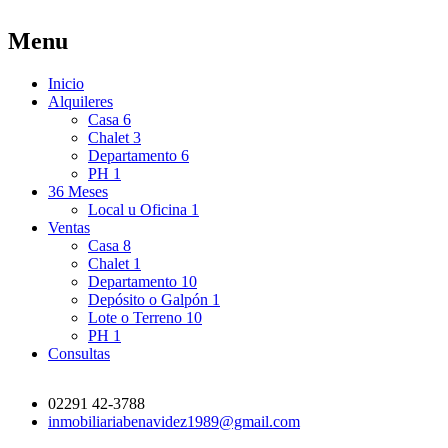
Menu
Inicio
Alquileres
Casa
6
Chalet
3
Departamento
6
PH
1
36 Meses
Local u Oficina
1
Ventas
Casa
8
Chalet
1
Departamento
10
Depósito o Galpón
1
Lote o Terreno
10
PH
1
Consultas
02291 42-3788
inmobiliariabenavidez1989@gmail.com